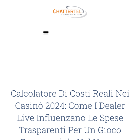
Calcolatore Di Costi Reali Nei
Casinò 2024: Come I Dealer
Live Influenzano Le Spese
Trasparenti Per Un Gioco