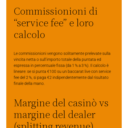
Commissionioni di
“service fee” e loro
calcolo
Le commissionioni vengono solitamente prelevate sulla
vincita netta o sull’importo totale della puntata ed
espressa in percentuale fissa (da 1 % a 3 %). Il calcolo è
lineare: se si punta €100 su un baccarat live con service
fee del 2 %, si paga €2 indipendentemente dal risultato
finale della mano.
Margine del casinò vs
margine del dealer
(splitting revenue)