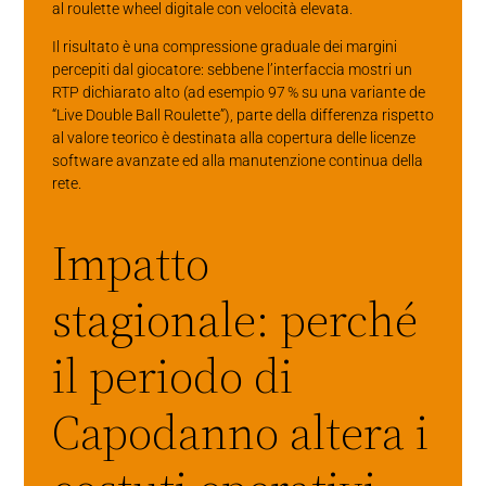
al roulette wheel digitale con velocità elevata.
Il risultato è una compressione graduale dei margini
percepiti dal giocatore: sebbene l’interfaccia mostri un
RTP dichiarato alto (ad esempio 97 % su una variante de
“Live Double Ball Roulette”), parte della differenza rispetto
al valore teorico è destinata alla copertura delle licenze
software avanzate ed alla manutenzione continua della
rete.
Impatto
stagionale: perché
il periodo di
Capodanno altera i