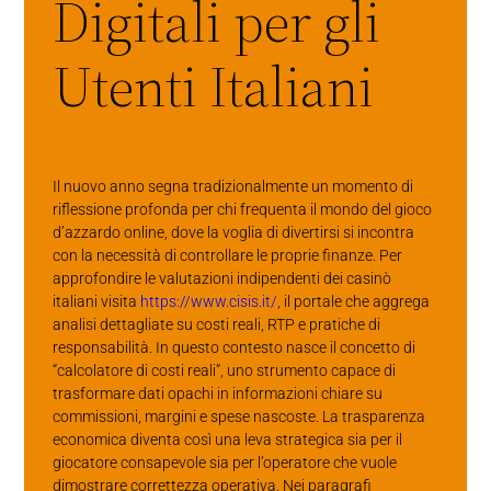
Digitali per gli
Utenti Italiani
Il nuovo anno segna tradizionalmente un momento di
riflessione profonda per chi frequenta il mondo del gioco
d’azzardo online, dove la voglia di divertirsi si incontra
con la necessità di controllare le proprie finanze. Per
approfondire le valutazioni indipendenti dei casinò
italiani visita
https://www.cisis.it/
, il portale che aggrega
analisi dettagliate su costi reali, RTP e pratiche di
responsabilità. In questo contesto nasce il concetto di
“calcolatore di costi reali”, uno strumento capace di
trasformare dati opachi in informazioni chiare su
commissioni, margini e spese nascoste. La trasparenza
economica diventa così una leva strategica sia per il
giocatore consapevole sia per l’operatore che vuole
dimostrare correttezza operativa. Nei paragrafi