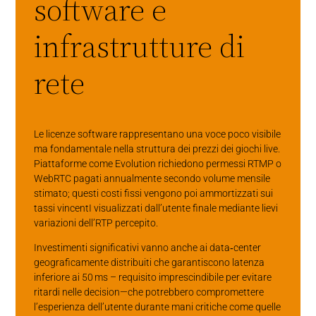
software e
infrastrutture di
rete
Le licenze software rappresentano una voce poco visibile
ma fondamentale nella struttura dei prezzi dei giochi live.
Piattaforme come Evolution richiedono permessi RTMP o
WebRTC pagati annualmente secondo volume mensile
stimato; questi costi fissi vengono poi ammortizzati sui
tassi vincentI visualizzati dall’utente finale mediante lievi
variazioni dell’RTP percepito.
Investimenti significativi vanno anche ai data‑center
geograficamente distribuiti che garantiscono latenza
inferiore ai 50 ms – requisito imprescindibile per evitare
ritardi nelle decision­​​​​​​​​​​​​​​—che potrebbero compromettere
l’esperienza dell’utente durante mani critiche come quelle