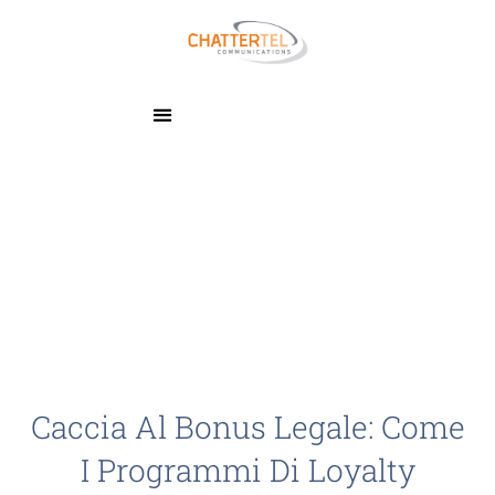
Caccia Al Bonus Legale: Come
I Programmi Di Loyalty