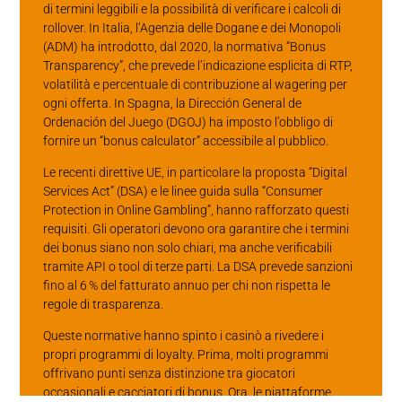
di termini leggibili e la possibilità di verificare i calcoli di
rollover. In Italia, l’Agenzia delle Dogane e dei Monopoli
(ADM) ha introdotto, dal 2020, la normativa “Bonus
Transparency”, che prevede l’indicazione esplicita di RTP,
volatilità e percentuale di contribuzione al wagering per
ogni offerta. In Spagna, la Dirección General de
Ordenación del Juego (DGOJ) ha imposto l’obbligo di
fornire un “bonus calculator” accessibile al pubblico.
Le recenti direttive UE, in particolare la proposta “Digital
Services Act” (DSA) e le linee guida sulla “Consumer
Protection in Online Gambling”, hanno rafforzato questi
requisiti. Gli operatori devono ora garantire che i termini
dei bonus siano non solo chiari, ma anche verificabili
tramite API o tool di terze parti. La DSA prevede sanzioni
fino al 6 % del fatturato annuo per chi non rispetta le
regole di trasparenza.
Queste normative hanno spinto i casinò a rivedere i
propri programmi di loyalty. Prima, molti programmi
offrivano punti senza distinzione tra giocatori
occasionali e cacciatori di bonus. Ora, le piattaforme