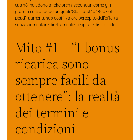
casinò includono anche premi secondari come giri
gratuiti su slot popolari quali “Starburst” o “Book of
Dead”, aumentando così il valore percepito dell’offerta
senza aumentare direttamente il capitale disponibile.
Mito #1 – “I bonus
ricarica sono
sempre facili da
ottenere”: la realtà
dei termini e
condizioni