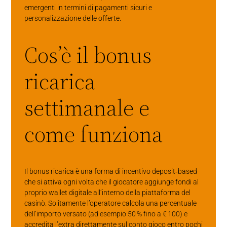
emergenti in termini di pagamenti sicuri e
personalizzazione delle offerte.
Cos’è il bonus
ricarica
settimanale e
come funziona
Il bonus ricarica è una forma di incentivo deposit‑based
che si attiva ogni volta che il giocatore aggiunge fondi al
proprio wallet digitale all’interno della piattaforma del
casinò. Solitamente l’operatore calcola una percentuale
dell’importo versato (ad esempio 50 % fino a € 100) e
accredita l’extra direttamente sul conto gioco entro pochi