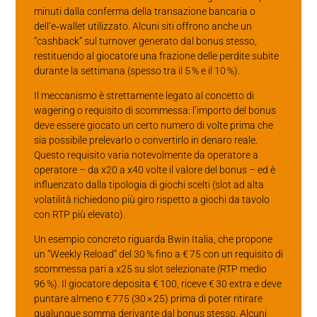
minuti dalla conferma della transazione bancaria o
dell’e‑wallet utilizzato. Alcuni siti offrono anche un
“cashback” sul turnover generato dal bonus stesso,
restituendo al giocatore una frazione delle perdite subite
durante la settimana (spesso tra il 5 % e il 10 %).
Il meccanismo è strettamente legato al concetto di
wagering o requisito di scommessa: l’importo del bonus
deve essere giocato un certo numero di volte prima che
sia possibile prelevarlo o convertirlo in denaro reale.
Questo requisito varia notevolmente da operatore a
operatore – da x20 a x40 volte il valore del bonus – ed è
influenzato dalla tipologia di giochi scelti (slot ad alta
volatilità richiedono più giro rispetto a giochi da tavolo
con RTP più elevato).
Un esempio concreto riguarda Bwin Italia, che propone
un “Weekly Reload” del 30 % fino a € 75 con un requisito di
scommessa pari a x25 su slot selezionate (RTP medio
96 %). Il giocatore deposita € 100, riceve € 30 extra e deve
puntare almeno € 775 (30 × 25) prima di poter ritirare
qualunque somma derivante dal bonus stesso. Alcuni