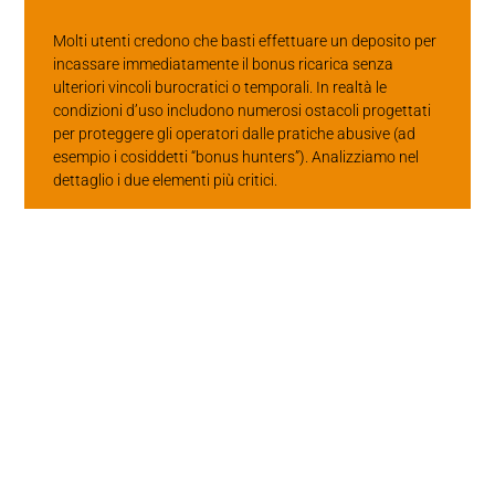
Molti utenti credono che basti effettuare un deposito per
incassare immediatamente il bonus ricarica senza
ulteriori vincoli burocratici o temporali. In realtà le
condizioni d’uso includono numerosi ostacoli progettati
per proteggere gli operatori dalle pratiche abusive (ad
esempio i cosiddetti “bonus hunters”). Analizziamo nel
dettaglio i due elementi più critici.
Requisiti di
scommessa
Il wagering medio varia dal x20 al x40 sull’intero
ammontare del bonus più deposito.
Alcune piattaforme escludono giochi a bassa
percentuale RTP (es.: video poker con RTP < 94 %)
dal conteggio delle scommesse.
Le slot ad alta volatilità spesso hanno un