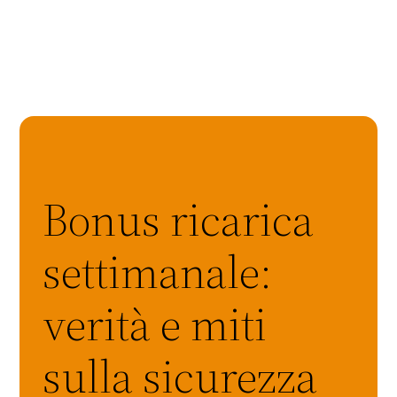
Bonus ricarica
settimanale:
verità e miti
sulla sicurezza