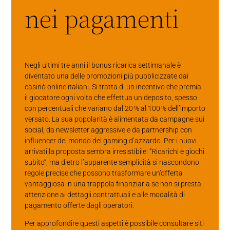
nei pagamenti
Negli ultimi tre anni il bonus ricarica settimanale è
diventato una delle promozioni più pubblicizzate dai
casinò online italiani. Si tratta di un incentivo che premia
il giocatore ogni volta che effettua un deposito, spesso
con percentuali che variano dal 20 % al 100 % dell’importo
versato. La sua popolarità è alimentata da campagne sui
social, da newsletter aggressive e da partnership con
influencer del mondo del gaming d’azzardo. Per i nuovi
arrivati la proposta sembra irresistibile: “Ricarichi e giochi
subito”, ma dietro l’apparente semplicità si nascondono
regole precise che possono trasformare un’offerta
vantaggiosa in una trappola finanziaria se non si presta
attenzione ai dettagli contrattuali e alle modalità di
pagamento offerte dagli operatori.
Per approfondire questi aspetti è possibile consultare siti