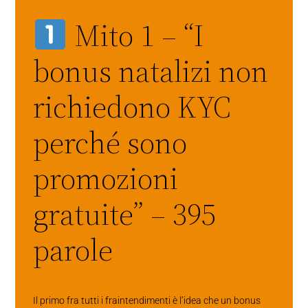
Mito 1 – “I
bonus natalizi non
richiedono KYC
perché sono
promozioni
gratuite” – 395
parole
Il primo fra tutti i fraintendimenti è l’idea che un bonus