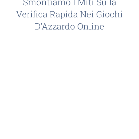
Smontiamo I Miti Sulla
Verifica Rapida Nei Giochi
D’Azzardo Online