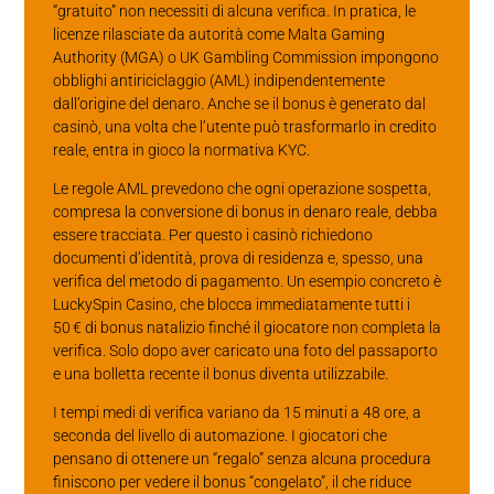
“gratuito” non necessiti di alcuna verifica. In pratica, le
licenze rilasciate da autorità come Malta Gaming
Authority (MGA) o UK Gambling Commission impongono
obblighi antiriciclaggio (AML) indipendentemente
dall’origine del denaro. Anche se il bonus è generato dal
casinò, una volta che l’utente può trasformarlo in credito
reale, entra in gioco la normativa KYC.
Le regole AML prevedono che ogni operazione sospetta,
compresa la conversione di bonus in denaro reale, debba
essere tracciata. Per questo i casinò richiedono
documenti d’identità, prova di residenza e, spesso, una
verifica del metodo di pagamento. Un esempio concreto è
LuckySpin Casino, che blocca immediatamente tutti i
50 € di bonus natalizio finché il giocatore non completa la
verifica. Solo dopo aver caricato una foto del passaporto
e una bolletta recente il bonus diventa utilizzabile.
I tempi medi di verifica variano da 15 minuti a 48 ore, a
seconda del livello di automazione. I giocatori che
pensano di ottenere un “regalo” senza alcuna procedura
finiscono per vedere il bonus “congelato”, il che riduce