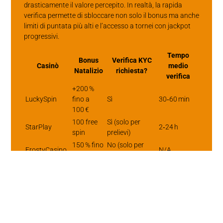
drasticamente il valore percepito. In realtà, la rapida
verifica permette di sbloccare non solo il bonus ma anche
limiti di puntata più alti e l’accesso a tornei con jackpot
progressivi.
Tempo
Bonus
Verifica KYC
Casinò
medio
Natalizio
richiesta?
verifica
+200 %
LuckySpin
fino a
Sì
30‑60 min
100 €
100 free
Sì (solo per
StarPlay
2‑24 h
spin
prelievi)
150 % fino
No (solo per
FrostyCasino
N/A
a 75 €
bonus free spin)
50 % fino a
Sì (KYC
CryptoGamble
10‑20 min
0,5 BTC
obbligatorio)
Come si vede, anche i casinò più “generosi” richiedono
KYC per sbloccare il valore reale del bonus. Ignorare
questa regola porta solo a frustrazione e a perdite di