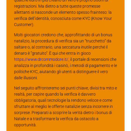
registrazioni. Ma dietro a tutte queste promesse
allettanti si nasconde un elemento spesso frainteso: la
verifica dell’identità, conosciuta come KYC (Know Your
Customer).
Molti giocatori credono che, approfittando di un bonus
natalizio, la procedura di verifica sia un “trucchetto” da
saltare o, al contrario, una seccatura inutile perché il
denaro è “gratuito”. È qui che entra in gioco
https://www.drcommodore.it/
, il portale di recensioni che
analizza in profondità i casinò, i metodi di pagamento e le
politiche KYC, aiutando gli utenti a distinguere il vero
dalle illusioni.
Nel seguito affronteremo sei punti chiave, divisi tra mito e
realtà, per capire quando la verifica è davvero
obbligatoria, quali tecnologie la rendono veloce e come
sfruttare al meglio le offerte natalizie senza incorrere in
sorprese. Preparati a scoprire la verità dietro i bonus di
Natale e a trasformare la verifica da ostacolo a
opportunità.