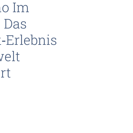
no Im
 Das
‑Erlebnis
welt
rt