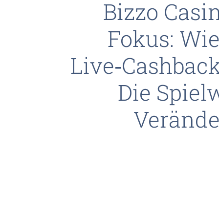
Bizzo Casi
Fokus: Wie
Live‑Cashback
Die Spiel
Verände