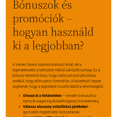
Bónuszok és
promóciók –
hogyan használd
ki a legjobban?
A Verde Casino számos bónuszt kínál, de a
legérdekesebb a befizetés nélküli üdvözlőcsomag. Ez a
bónusz lehetővé teszi, hogy valós pénzzel játszhass
anélkül, hogy előre pénzt fizetnél be. A következő tippek
segítenek, hogy a legtöbbet hozd ki ebből a lehetőségből:
Olvasd el a feltételeket
– minden bónuszhoz
tartozik wagering (körbeforgatás) követelmény.
Válassz alacsony volatilitású játékokat
–
gyorsabb megtérülést biztosítanak.